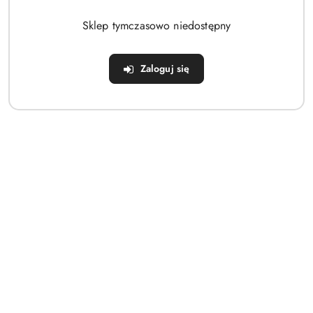
Brak produktów do wyświetlenia
Sklep tymczasowo niedostępny
Zaloguj się
Dane adresowe
Sklep
Strefa klienta
Informacje