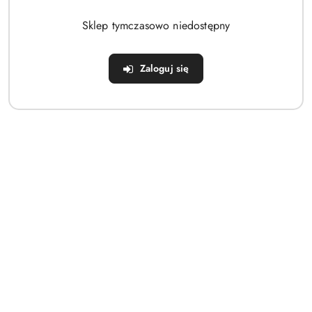
Brak produktów do wyświetlenia
Sklep tymczasowo niedostępny
Zaloguj się
Dane adresowe
Sklep
Strefa klienta
Informacje