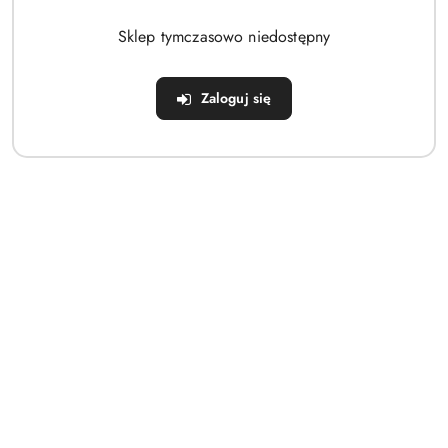
Brak produktów do wyświetlenia
Sklep tymczasowo niedostępny
Zaloguj się
Dane adresowe
Sklep
Strefa klienta
Informacje