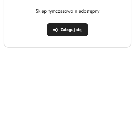
Brak produktów do wyświetlenia
Sklep tymczasowo niedostępny
Zaloguj się
Dane adresowe
Sklep
Strefa klienta
Informacje