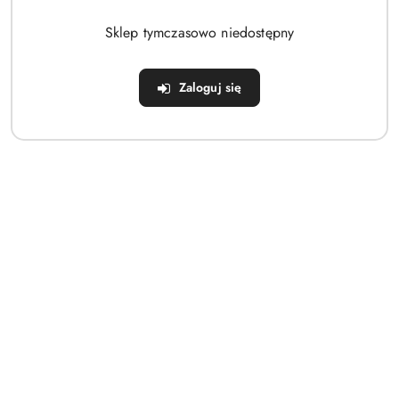
Brak produktów do wyświetlenia
Sklep tymczasowo niedostępny
Zaloguj się
Dane adresowe
Sklep
Strefa klienta
Informacje