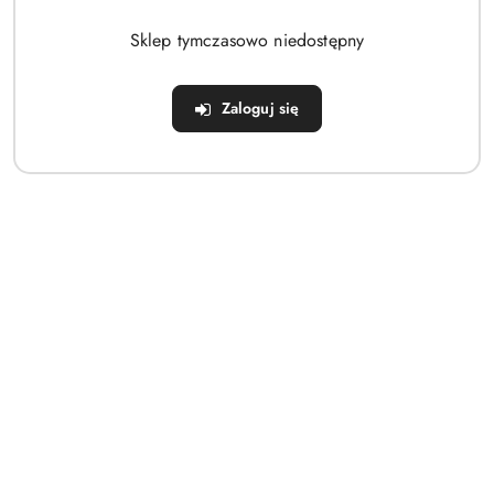
Brak produktów do wyświetlenia
Sklep tymczasowo niedostępny
Zaloguj się
Dane adresowe
Sklep
Strefa klienta
Informacje