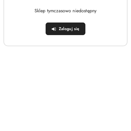
Brak produktów do wyświetlenia
Sklep tymczasowo niedostępny
Zaloguj się
Dane adresowe
Sklep
Strefa klienta
Informacje