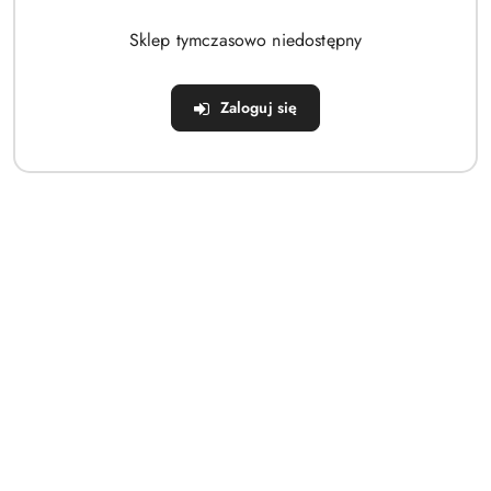
Brak produktów do wyświetlenia
Sklep tymczasowo niedostępny
Zaloguj się
Dane adresowe
Sklep
Strefa klienta
Informacje