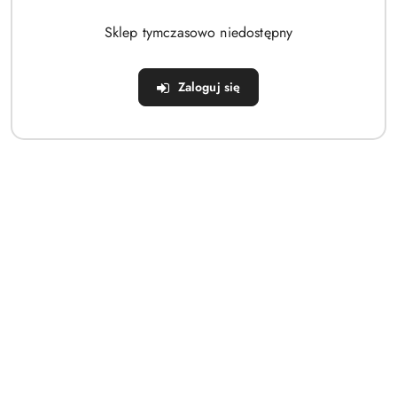
Brak produktów do wyświetlenia
Sklep tymczasowo niedostępny
Zaloguj się
Dane adresowe
Sklep
Strefa klienta
Informacje