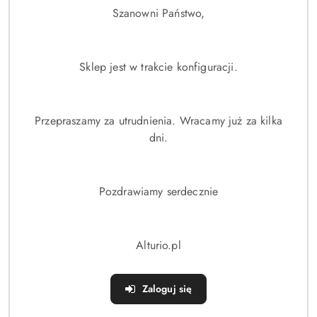
ciekawość świata. Alturio to także e-booki i książki
Szanowni Państwo,
drukowane dla dorosłych – o biznesie, technologii i rozwoju
osobistym. Nasza platforma to szybkie i wygodne zakupy
online, z dostępem do starannie wyselekcjonowanych
Sklep jest w trakcie konfiguracji.
produktów. Wybierz Alturio – wspieraj rozwój z radością i
sięgaj po sprawdzone rozwiązania dla całej rodziny.
Przepraszamy za utrudnienia. Wracamy już za kilka
dni.
Pozdrawiamy serdecznie
Alturio.pl
Zaloguj się