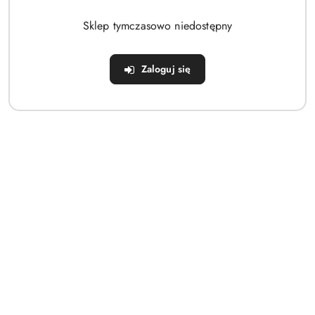
Brak produktów do wyświetlenia
Sklep tymczasowo niedostępny
Zaloguj się
Dane adresowe
Sklep
Strefa klienta
Informacje