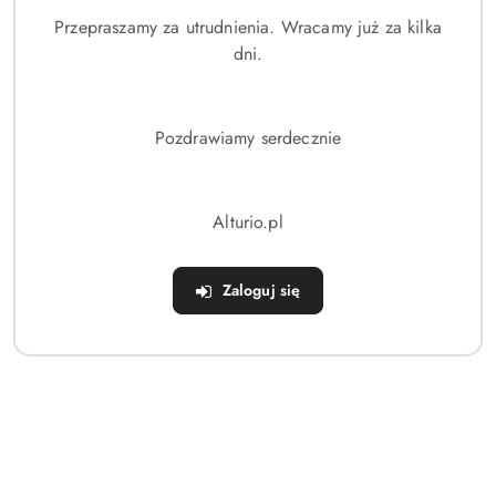
Przepraszamy za utrudnienia. Wracamy już za kilka
Brak produktów do wyświetlenia
dni.
Pozdrawiamy serdecznie
Dane adresowe
Alturio.pl
Sklep
Zaloguj się
Strefa klienta
Informacje