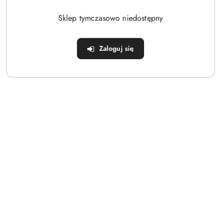
Brak produktów do wyświetlenia
Sklep tymczasowo niedostępny
Zaloguj się
Dane adresowe
Sklep
Strefa klienta
Informacje