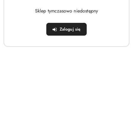
Brak produktów do wyświetlenia
Sklep tymczasowo niedostępny
Zaloguj się
Dane adresowe
Sklep
Strefa klienta
Informacje