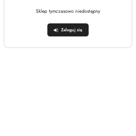
Brak produktów do wyświetlenia
Sklep tymczasowo niedostępny
Zaloguj się
Dane adresowe
Sklep
Strefa klienta
Informacje