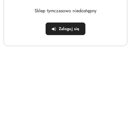
Brak produktów do wyświetlenia
Sklep tymczasowo niedostępny
Zaloguj się
Dane adresowe
Sklep
Strefa klienta
Informacje