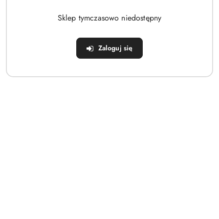
Brak produktów do wyświetlenia
Sklep tymczasowo niedostępny
Zaloguj się
Dane adresowe
Sklep
Strefa klienta
Informacje