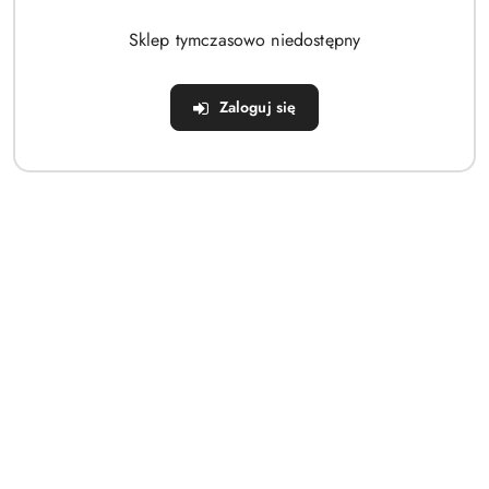
Brak produktów do wyświetlenia
Sklep tymczasowo niedostępny
Zaloguj się
Dane adresowe
Sklep
Strefa klienta
Informacje