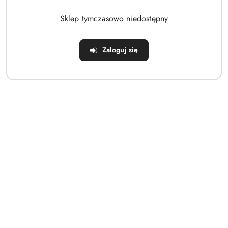
Brak produktów do wyświetlenia
Sklep tymczasowo niedostępny
Zaloguj się
Dane adresowe
Sklep
Strefa klienta
Informacje