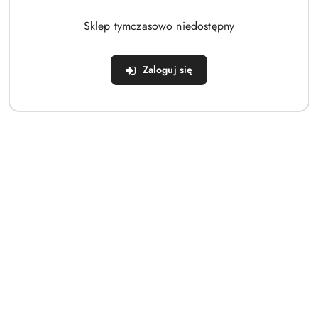
Brak produktów do wyświetlenia
Sklep tymczasowo niedostępny
Zaloguj się
Dane adresowe
Sklep
Strefa klienta
Informacje