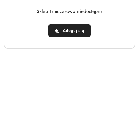
Brak produktów do wyświetlenia
Sklep tymczasowo niedostępny
Zaloguj się
Dane adresowe
Sklep
Strefa klienta
Informacje