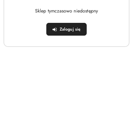
Brak produktów do wyświetlenia
Sklep tymczasowo niedostępny
Zaloguj się
Dane adresowe
Sklep
Strefa klienta
Informacje