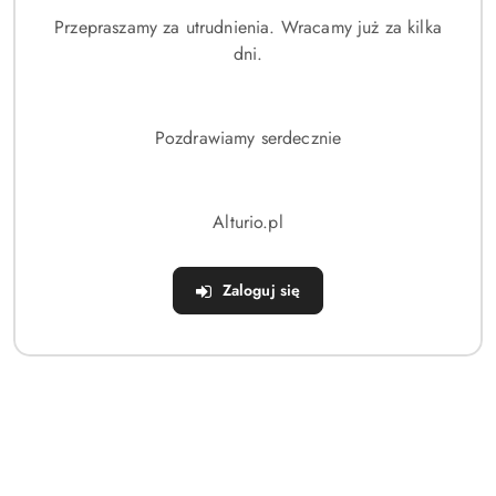
Przepraszamy za utrudnienia. Wracamy już za kilka
Brak produktów do wyświetlenia
dni.
Pozdrawiamy serdecznie
Dane adresowe
Alturio.pl
Sklep
Zaloguj się
Strefa klienta
Informacje