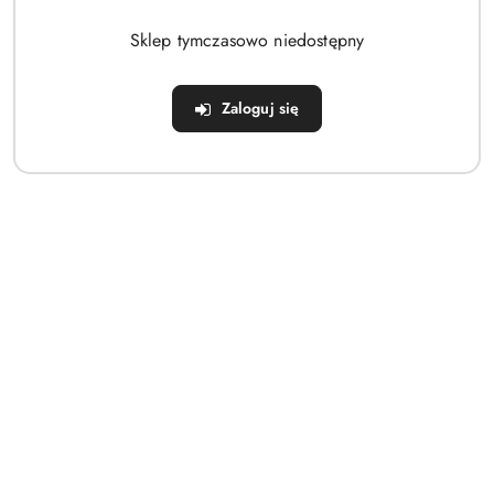
Brak produktów do wyświetlenia
Sklep tymczasowo niedostępny
Zaloguj się
Dane adresowe
Sklep
Strefa klienta
Informacje