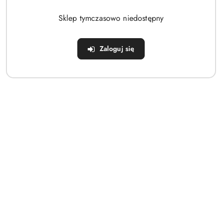
Brak produktów do wyświetlenia
Sklep tymczasowo niedostępny
Zaloguj się
Dane adresowe
Sklep
Strefa klienta
Informacje