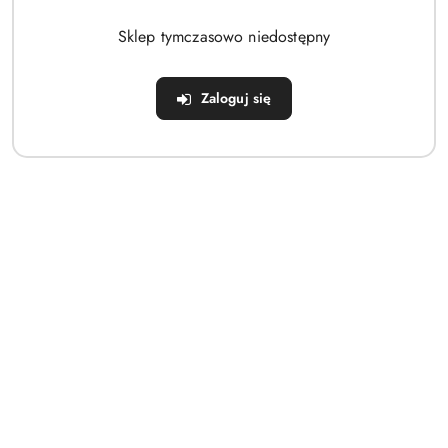
Brak produktów do wyświetlenia
Sklep tymczasowo niedostępny
Zaloguj się
Dane adresowe
Sklep
Strefa klienta
Informacje