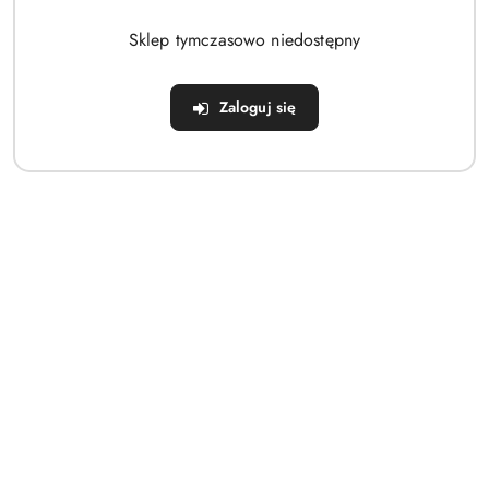
Brak produktów do wyświetlenia
Sklep tymczasowo niedostępny
Zaloguj się
Dane adresowe
Sklep
Strefa klienta
Informacje