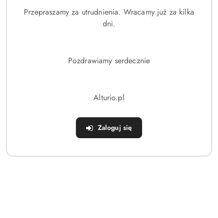
Przepraszamy za utrudnienia. Wracamy już za kilka
Brak produktów do wyświetlenia
dni.
Pozdrawiamy serdecznie
Dane adresowe
Alturio.pl
Sklep
Zaloguj się
Strefa klienta
Informacje